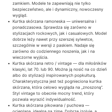
zamkiem. Modele te zapewniają nie tylko
bezpieczeństwo, ale i dynamiczny, nowoczesny
wygląd.
Kurtka skórzana ramoneska — uniwersalna i
ponadczasowa. Sprawdza się zarówno w
stylizacjach rockowych, jak i casualowych. Model
dobrze leży nawet przy szerszej sylwetce,
szczególnie w wersji z paskiem. Nadaje się
zarówno do codziennego noszenia, jak i na
wieczorne wyjścia.
Kurtka skórzana retro / vintage — dla miłośników
klasyki, lat 70. lub 90. Można ją nosić na co dzień
albo do stylizacji inspirowanych popkulturą.
Charakterystyczna jest też pognieciona kurtka
skórzana, która celowo wygląda na „znoszoną”.
Styl vintage to obecnie mocny trend, który
pozwala wyrazić indywidualność.
Kurtka skórzana pikowana / puchowa —
ocieplana, idealna na zimę. Dobrze izoluje, a